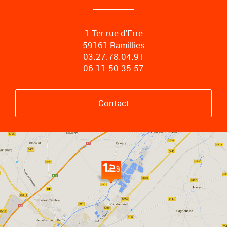
1 Ter rue d'Erre
59161 Ramillies
03.27.78.04.91
06.11.50.35.57
Contact