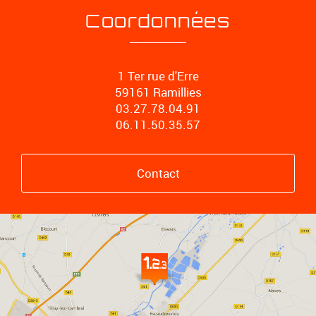
Coordonnées
1 Ter rue d'Erre
59161 Ramillies
03.27.78.04.91
06.11.50.35.57
Contact